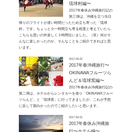
琉球村編〜
2017年春休み沖縄旅行記の
第三弾は、沖縄を立つ当日
帰りのフライトが遅い時間だったため立ち寄った「琉球
村」です。ちょっと小一時間立ち寄る程度と考えていたら
こちらも思いの外楽しく３時間位いました。（笑）何がそ
んなに楽しかったのか、そんなことをご紹介できればと思
います。
2017.04.02
2017年春沖縄旅行〜
OKINAWAフルーツら
んど＆琉球窯編〜
2017年春休み沖縄旅行記の
第二弾は、ホテルからレンタカーを借り「OKINAWAフルー
ツらんど」と「琉球窯」に行ってきましたが、これが予想
に反して面白かったのでご紹介したいと思います。
2017.04.01
2017年春休み沖縄旅
行〜ホテル編〜