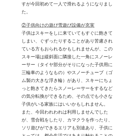
すが今回初めて一人で滑れるようになりまし
た。
②子供向けの遊び雪遊び設備が充実
子供はスキーをしに来ていてもすぐに飽きて
しまい、ぐずったりすることがあり苦慮され
ている方もおられるかもしれませんが、この
スキー場は緩斜面に隣接した一角にスノーレ
ーサー（タイヤ部分がそりになった子供用に
三輪車のようなもの）やスノーチューブ（ゴ
ム製の大きな浮き輪）があり、スキーにちょ
っと飽きてきたらスノーレーサーをするなど
の気分転換ができるため、その点でも小さな
子供がいる家族にはいいかもしれません。
また、今回われわれは利用しませんでした
が、雪合戦をしたり、カマクラを作ったり、
ソリ遊びができるエリアも別途あり、子供に
とっては、都会生活ではあまり触れることの