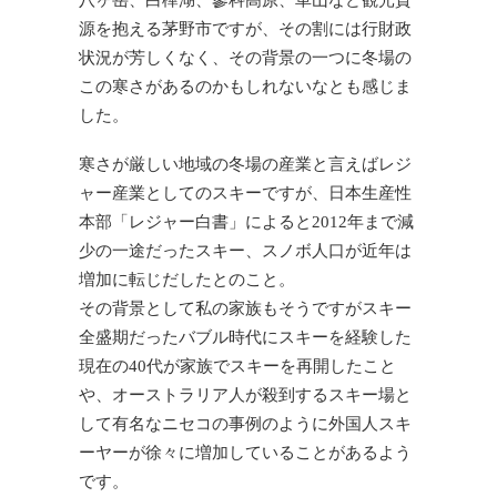
八ヶ岳、白樺湖、蓼科高原、車山など観光資
源を抱える茅野市ですが、その割には行財政
状況が芳しくなく、その背景の一つに冬場の
この寒さがあるのかもしれないなとも感じま
した。
寒さが厳しい地域の冬場の産業と言えばレジ
ャー産業としてのスキーですが、日本生産性
本部「レジャー白書」によると2012年まで減
少の一途だったスキー、スノボ人口が近年は
増加に転じだしたとのこと。
その背景として私の家族もそうですがスキー
全盛期だったバブル時代にスキーを経験した
現在の40代が家族でスキーを再開したこと
や、オーストラリア人が殺到するスキー場と
して有名なニセコの事例のように外国人スキ
ーヤーが徐々に増加していることがあるよう
です。