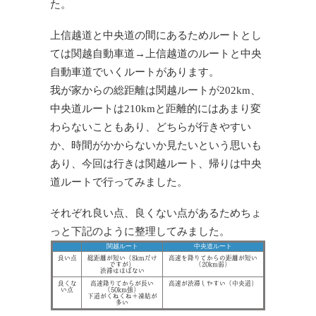
た。
上信越道と中央道の間にあるためルートとし
ては関越自動車道→上信越道のルートと中央
自動車道でいくルートがあります。
我が家からの総距離は関越ルートが202km、
中央道ルートは210kmと距離的にはあまり変
わらないこともあり、どちらが行きやすい
か、時間がかからないか見たいという思いも
あり、今回は行きは関越ルート、帰りは中央
道ルートで行ってみました。
それぞれ良い点、良くない点があるためちょ
っと下記のように整理してみました。
関越ルート
中央道ルート
良い点
総距離が短い（8kmだけ
高速を降りてからの距離が短い
ですが）
（20km弱）
渋滞はほぼない
良くな
高速降りてからが長い
高速が渋滞しやすい（中央道）
い点
（50km強）
下道がくねくね＋凍結が
多い