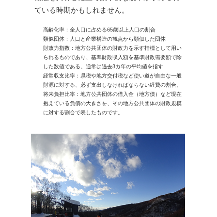
ている時期かもしれません。
高齢化率：全人口に占める65歳以上人口の割合
類似団体：人口と産業構造の観点から類似した団体
財政力指数：地方公共団体の財政力を示す指標として用い
られるものであり、基準財政収入額を基準財政需要額で除
した数値である。通常は過去3カ年の平均値を指す
経常収支比率：県税や地方交付税など使い道が自由な一般
財源に対する、必ず支出しなければならない経費の割合。
将来負担比率：地方公共団体の借入金（地方債）など現在
抱えている負債の大きさを、その地方公共団体の財政規模
に対する割合で表したものです。