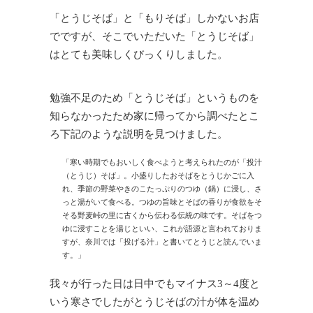
「とうじそば」と「もりそば」しかないお店
でですが、そこでいただいた「とうじそば」
はとても美味しくびっくりしました。
勉強不足のため「とうじそば」というものを
知らなかったため家に帰ってから調べたとこ
ろ下記のような説明を見つけました。
「寒い時期でもおいしく食べようと考えられたのが「投汁
（とうじ）そば」。小盛りしたおそばをとうじかごに入
れ、季節の野菜やきのこたっぷりのつゆ（鍋）に浸し、さ
っと湯がいて食べる。つゆの旨味とそばの香りが食欲をそ
そる野麦峠の里に古くから伝わる伝統の味です。そばをつ
ゆに浸すことを湯じといい、これが語源と言われておりま
すが、奈川では「投げる汁」と書いてとうじと読んでいま
す。」
我々が行った日は日中でもマイナス3～4度と
いう寒さでしたがとうじそばの汁が体を温め