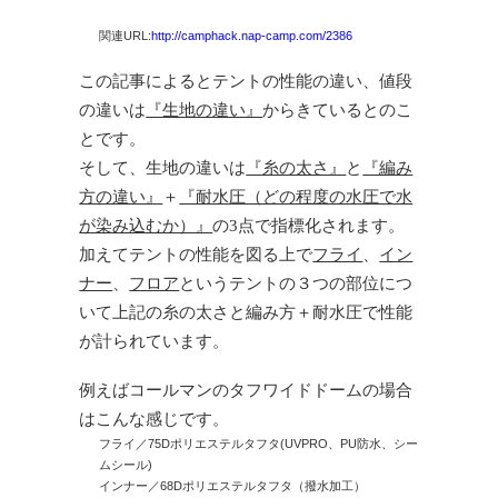
関連URL:
http://camphack.nap-camp.com/2386
この記事によるとテントの性能の違い、値段
の違いは
『生地の違い』
からきているとのこ
とです。
そして、生地の違いは
『糸の太さ』
と
『編み
方の違い』
＋
『耐水圧（どの程度の水圧で水
が染み込むか）』
の3点で指標化されます。
加えてテントの性能を図る上で
フライ
、
イン
ナー
、
フロア
というテントの３つの部位につ
いて上記の糸の太さと編み方＋耐水圧で性能
が計られています。
例えばコールマンのタフワイドドームの場合
はこんな感じです。
フライ／75Dポリエステルタフタ(UVPRO、PU防水、シー
ムシール)
インナー／68Dポリエステルタフタ（撥水加工）