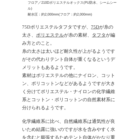
フロア／210Dポリエステルオックス(PU防水、シームシー
ル)
耐水圧：約2,000mm(フロア：約2,000mm)
75Dポリエステルタフタですが、
75D
が糸の
太さ、
ポリエステル
が糸の素材、
タフタ
が編
み方とのこと。
糸の太さは太いほど耐久性が上がるようです
がその代わりテント自体が重くなるというデ
メリットもあるようです。
素材はポリエステルの他にナイロン、コット
ン、ポリコットンなどがあるようですが大き
く分けてポリエステル・ナイロンの化学繊維
系とコットン・ポリコットンの自然素材系に
分けられるようです。
化学繊維系に比べ、自然繊維系は通気性が良
いため結露に強いのですが水を含みやすく水
を含むと膨張するためテント自体がかなり重