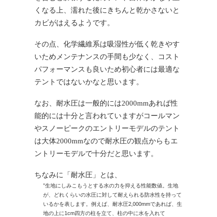
くなる上、濡れた後にきちんと乾かさないと
カビがはえるようです。
その点、化学繊維系は吸湿性が低く乾きやす
いためメンテナンスの手間も少なく、コスト
パフォーマンスも良いため初心者には最適な
テントではないかなと思います。
なお、耐水圧は一般的には2000mmあれば性
能的には十分と言われていますがコールマン
やスノーピークのエントリーモデルのテント
は大体2000mmなので耐水圧の観点からもエ
ントリーモデルで十分だと思います。
ちなみに「耐水圧」とは、
”生地にしみこもうとする水の力を抑える性能数値。生地
が、どれくらいの水圧に対して耐えられる防水性を持って
いるかを表します。例えば、耐水圧2,000mmであれば、生
地の上に1cm四方の柱を立て、柱の中に水を入れて