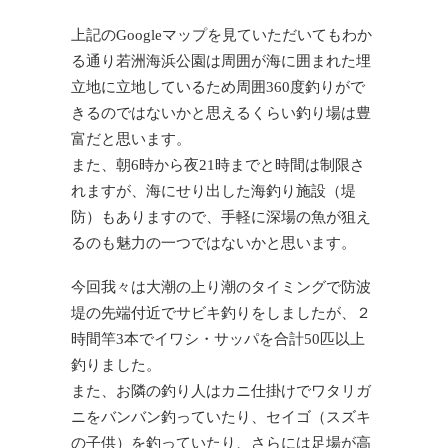
上記のGoogleマップを見ていただいてもわか
る通り若洲海浜公園は周囲が海に囲まれた埋
立地に立地しているため周囲360度釣りがで
きるのではないかと思えるくらい釣り場は豊
富だと思います。
また、朝6時から夜21時までと時間は制限さ
れますが、海にせり出した海釣り施設（堤
防）もありますので、手軽に深場の魚が狙え
るのも魅力の一つではないかと思います。
今回我々は大潮の上り潮のタイミングで防波
堤の先端付近でサビキ釣りをしましたが、２
時間竿3本でイワシ・サッパを合計50匹以上
釣りました。
また、お隣の釣り人はカニ仕掛けでワタリガ
ニをバンバン釣っていたり、セイゴ（スズキ
の子供）を釣っていたり、さらには足場が高