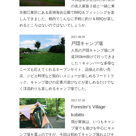
の友人家族２組と一緒に東
京都江東区にある若洲海浜公園でBBQ＆フィッシングを楽
しんできました。都内でこんなに手軽に釣り＆BBQが楽し
めるところはないのではないでしょうか。
2017.08.05
戸隠キャンプ場
人気の戸隠キャンプ場に片
道260km掛けて行ってきま
した！キャンパーな多様な
ニーズも応えてくれるオープンサイト、品揃えの良い売
店、ジビエ料理など面白いメニューが楽しめるフードトラ
ック、キャンプ遊びの定番川遊びなどが楽しめるだけでな
く渓流釣りも楽しめるキャンプ場でした。
2017.07.28
Forester's Village
kobitto
我が家族は、いつもキャン
プ場でも遊びを中心にキャ
ンプ場を選ぶのですが、今回は初めてキャンプ場およびキ