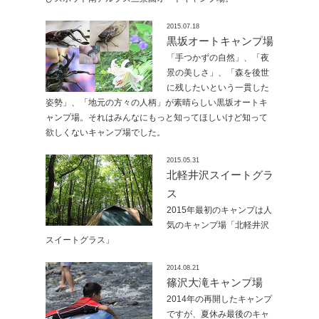
2015.07.18
黒坂オートキャンプ場
「手つかずの自然」、「夜
景の美しさ」、「森を後世
に残したいという一貫した
姿勢」、「地元の方々の人柄」が素晴らしい黒坂オートキ
ャンプ場。それはみんなにもっと知ってほしいけど知って
欲しくないキャンプ場でした。
2015.05.31
北軽井沢スイートグラ
ス
2015年最初のキャンプは人
気のキャンプ場「北軽井沢
スイートグラス」
2014.08.21
篠沢大滝キャンプ場
2014年の再開したキャンプ
ですが、夏休み最後のキャ