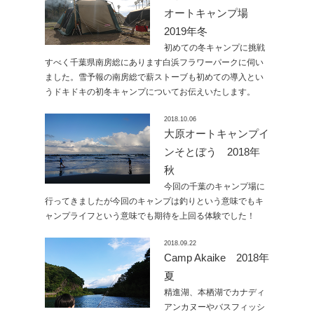
オートキャンプ場
2019年冬
初めての冬キャンプに挑戦
すべく千葉県南房総にあります白浜フラワーパークに伺い
ました。雪予報の南房総で薪ストーブも初めての導入とい
うドキドキの初冬キャンプについてお伝えいたします。
2018.10.06
大原オートキャンプイ
ンそとぼう 2018年
秋
今回の千葉のキャンプ場に
行ってきましたが今回のキャンプは釣りという意味でもキ
ャンプライフという意味でも期待を上回る体験でした！
2018.09.22
Camp Akaike 2018年
夏
精進湖、本栖湖でカナディ
アンカヌーやバスフィッシ