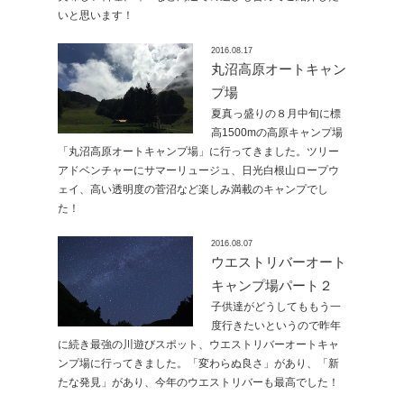
いと思います！
2016.08.17
丸沼高原オートキャン
プ場
夏真っ盛りの８月中旬に標
高1500mの高原キャンプ場
「丸沼高原オートキャンプ場」に行ってきました。ツリー
アドベンチャーにサマーリュージュ、日光白根山ロープウ
ェイ、高い透明度の菅沼など楽しみ満載のキャンプでし
た！
2016.08.07
ウエストリバーオート
キャンプ場パート２
子供達がどうしてももう一
度行きたいというので昨年
に続き最強の川遊びスポット、ウエストリバーオートキャ
ンプ場に行ってきました。「変わらぬ良さ」があり、「新
たな発見」があり、今年のウエストリバーも最高でした！