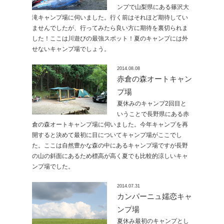
ンプで山梨県にある篠沢大
滝キャンプ場に伺いました。行く前はそれほど期待してい
ませんでしたが、行ってみたら良い方に期待を裏切られま
した！ここは川遊びの最強スポット！夏のキャンプには外
せないキャンプ場でしょう。
2014.08.08
赤倉の森オートキャン
プ場
夏休みのキャンプ2回目と
いうことで長野県にある赤
倉の森オートキャンプ場に伺いました。今年キャンプを再
開すると決めて最初に目についてキャンプ場がここでし
た。ここは自然豊かな森の中にあるキャンプ場ですが長野
の山の斜面にあるため標高が高く夏でも比較的涼しいキャ
ンプ場でした。
2014.07.31
カンパーニュ嬬恋キャ
ンプ場
夏休み最初のキャンプとし