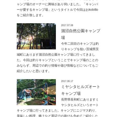
ャンプ場のオーナーに興味があり伺いました。「キャンパ
ーが愛するキャンプ場」というタイトルで今回はおkobitto
をご紹介致します。
2017.07.08
涸沼自然公園キャンプ
場
今年二回目のキャンプは釣
りキャンプを狙い茨城県茨
城町にあります涸沼自然公園キャンプ場に行ってきまし
た。今回は釣りキャンプということでキャンプ場のことの
みならず、周辺での釣り情報や遊び情報などについてもご
紹介したいと思います。
2017.06.17
ミヤシタヒルズオート
キャンプ場
長野県長和町にありますミ
ヤシタヒルズというオート
キャンプ場に行ってきました。キャンプにニジマス釣り、
美味しい料理、蜂？など周辺での遊びも含めてご紹介した