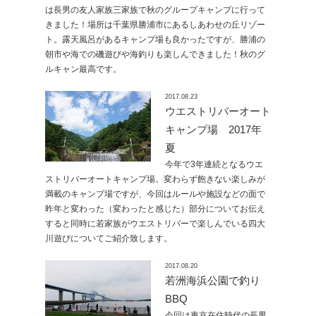
は長男の友人家族三家族で秋のグループキャンプに行って
きました！場所は千葉県勝浦市にあるしあわせの丘リゾー
ト。露天風呂があるキャンプ場も良かったですが、勝浦の
朝市や海での磯遊びや海釣りも楽しんできました！秋のグ
ルキャン最高です。
2017.08.23
ウエストリバーオート
キャンプ場 2017年
夏
今年で3年連続となるウエ
ストリバーオートキャンプ場。変わらず飽きない楽しみが
満載のキャンプ場ですが、今回はルールや施設などの面で
昨年と変わった（変わったと感じた）部分についてお伝え
すると同時に若家族がウエストリバーで楽しんでいる四大
川遊びについてご紹介致します。
2017.08.20
若洲海浜公園で釣り
BBQ
今回は東京在住時代の長男