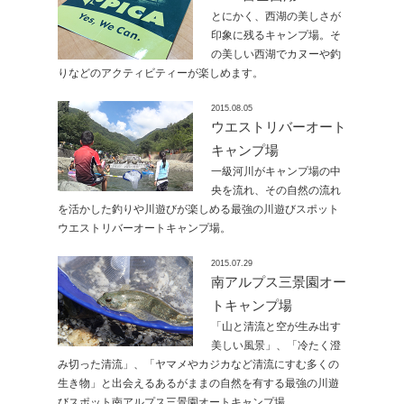
とにかく、西湖の美しさが
印象に残るキャンプ場。そ
の美しい西湖でカヌーや釣
りなどのアクティビティーが楽しめます。
2015.08.05
ウエストリバーオート
キャンプ場
一級河川がキャンプ場の中
央を流れ、その自然の流れ
を活かした釣りや川遊びが楽しめる最強の川遊びスポット
ウエストリバーオートキャンプ場。
2015.07.29
南アルプス三景園オー
トキャンプ場
「山と清流と空が生み出す
美しい風景」、「冷たく澄
み切った清流」、「ヤマメやカジカなど清流にすむ多くの
生き物」と出会えるあるがままの自然を有する最強の川遊
びスポット南アルプス三景園オートキャンプ場。