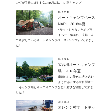
ングが手軽に楽しむCamp Akaikeでの夏キャンプ
2018.08.16
オートキャンプベース
NAPi 2018年夏
4サイトしかないためプラ
イベート感溢れ、夫婦二人
で運営しているオートキャンプベースNAPiに行って来まし
た!
2018.07.14
宝台樹オートキャンプ
場 2018年夏
素晴らしい景色に溶け込む
ように存在する宝台樹オー
トキャンプ場とキャニオニングなど川遊びを堪能して来ま
した！
2018.04.28
オレンジ村オートキャ