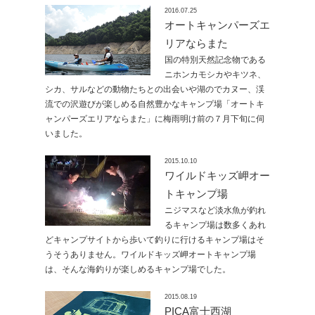
2016.07.25
オートキャンパーズエ
リアならまた
国の特別天然記念物である
ニホンカモシカやキツネ、
シカ、サルなどの動物たちとの出会いや湖のでカヌー、渓
流での沢遊びが楽しめる自然豊かなキャンプ場「オートキ
ャンパーズエリアならまた」に梅雨明け前の７月下旬に伺
いました。
2015.10.10
ワイルドキッズ岬オー
トキャンプ場
ニジマスなど淡水魚が釣れ
るキャンプ場は数多くあれ
どキャンプサイトから歩いて釣りに行けるキャンプ場はそ
うそうありません。ワイルドキッズ岬オートキャンプ場
は、そんな海釣りが楽しめるキャンプ場でした。
2015.08.19
PICA富士西湖