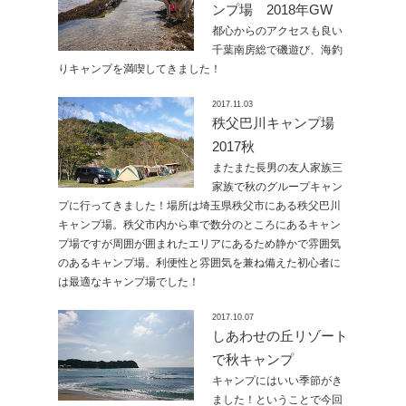
ンプ場 2018年GW
都心からのアクセスも良い
千葉南房総で磯遊び、海釣
りキャンプを満喫してきました！
2017.11.03
秩父巴川キャンプ場
2017秋
またまた長男の友人家族三
家族で秋のグループキャン
プに行ってきました！場所は埼玉県秩父市にある秩父巴川
キャンプ場。秩父市内から車で数分のところにあるキャン
プ場ですが周囲が囲まれたエリアにあるため静かで雰囲気
のあるキャンプ場。利便性と雰囲気を兼ね備えた初心者に
は最適なキャンプ場でした！
2017.10.07
しあわせの丘リゾート
で秋キャンプ
キャンプにはいい季節がき
ました！ということで今回