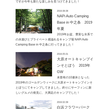
ですが今年も新たな楽しみを見つけてきました！
2019.08.08
NAPi Auto Camping
Base in 中之条 2019
年夏
2019年お盆、豊富な水系で
の水遊びとプライベート感溢れるキャンプ場 NAPi Auto
Camping Base in 中之条に行ってきました！
2019.05.01
大原オートキャンプイ
ンそとぼう 2019年
GW
未曾有の10連休となった
2019年のゴールデンウィークに大原オートキャンプインそ
とぼうにてキャンプしてきました。釣りにサーフィンに新
しいグルメの発見に、大満足のキャンプでした！
2019.02.09
白浜フラワーパーク